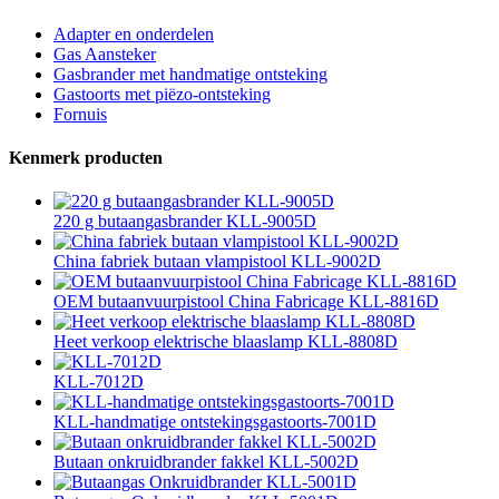
Adapter en onderdelen
Gas Aansteker
Gasbrander met handmatige ontsteking
Gastoorts met piëzo-ontsteking
Fornuis
Kenmerk producten
220 g butaangasbrander KLL-9005D
China fabriek butaan vlampistool KLL-9002D
OEM butaanvuurpistool China Fabricage KLL-8816D
Heet verkoop elektrische blaaslamp KLL-8808D
KLL-7012D
KLL-handmatige ontstekingsgastoorts-7001D
Butaan onkruidbrander fakkel KLL-5002D