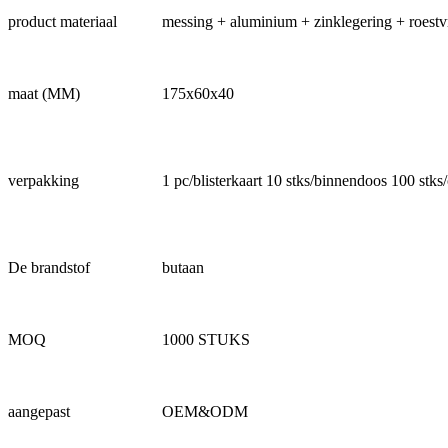
product materiaal
messing + aluminium + zinklegering + roestvri
maat (MM)
175x60x40
verpakking
1 pc/blisterkaart 10 stks/binnendoos 100 stks/
De brandstof
butaan
MOQ
1000 STUKS
aangepast
OEM&ODM