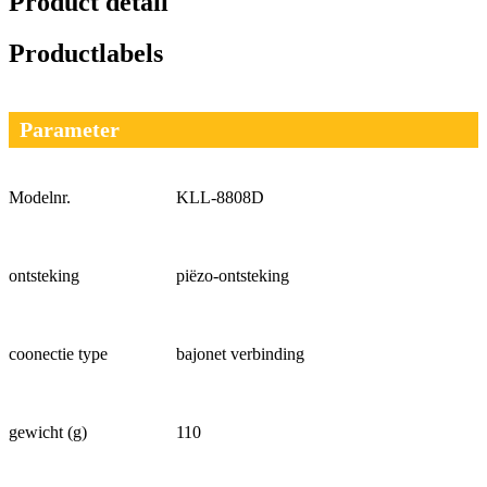
Product detail
Productlabels
Parameter
Modelnr.
KLL-8808D
ontsteking
piëzo-ontsteking
coonectie type
bajonet verbinding
gewicht (g)
110