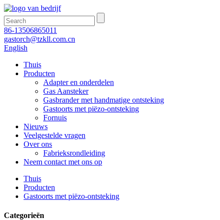
86-13506865011
gastorch@tzkll.com.cn
English
Thuis
Producten
Adapter en onderdelen
Gas Aansteker
Gasbrander met handmatige ontsteking
Gastoorts met piëzo-ontsteking
Fornuis
Nieuws
Veelgestelde vragen
Over ons
Fabrieksrondleiding
Neem contact met ons op
Thuis
Producten
Gastoorts met piëzo-ontsteking
Categorieën