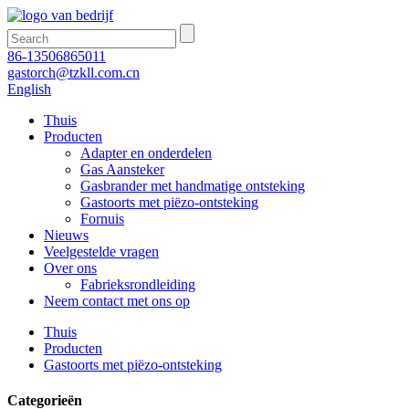
86-13506865011
gastorch@tzkll.com.cn
English
Thuis
Producten
Adapter en onderdelen
Gas Aansteker
Gasbrander met handmatige ontsteking
Gastoorts met piëzo-ontsteking
Fornuis
Nieuws
Veelgestelde vragen
Over ons
Fabrieksrondleiding
Neem contact met ons op
Thuis
Producten
Gastoorts met piëzo-ontsteking
Categorieën