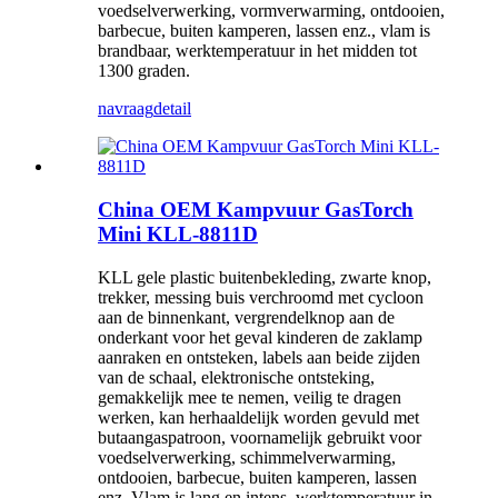
voedselverwerking, vormverwarming, ontdooien,
barbecue, buiten kamperen, lassen enz., vlam is
brandbaar, werktemperatuur in het midden tot
1300 graden.
navraag
detail
China OEM Kampvuur GasTorch
Mini KLL-8811D
KLL gele plastic buitenbekleding, zwarte knop,
trekker, messing buis verchroomd met cycloon
aan de binnenkant, vergrendelknop aan de
onderkant voor het geval kinderen de zaklamp
aanraken en ontsteken, labels aan beide zijden
van de schaal, elektronische ontsteking,
gemakkelijk mee te nemen, veilig te dragen
werken, kan herhaaldelijk worden gevuld met
butaangaspatroon, voornamelijk gebruikt voor
voedselverwerking, schimmelverwarming,
ontdooien, barbecue, buiten kamperen, lassen
enz. Vlam is lang en intens, werktemperatuur in