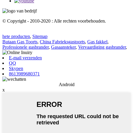
© Copyright - 2010-2020 : Alle rechten voorbehouden.
hete producten
,
Sitemap
Butaan Gas Toorts
,
China Fabrieksgastoorts
,
Gas fakkel
,
Professionele gasbrander
,
Gasaansteker
,
Vervaardiging gasbrander
,
E-mail verzenden
QQ
Skypen
8613989680371
Android
x