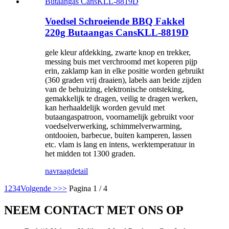
Voedsel Schroeiende BBQ Fakkel
220g Butaangas CansKLL-8819D
gele kleur afdekking, zwarte knop en trekker,
messing buis met verchroomd met koperen pijp
erin, zaklamp kan in elke positie worden gebruikt
(360 graden vrij draaien), labels aan beide zijden
van de behuizing, elektronische ontsteking,
gemakkelijk te dragen, veilig te dragen werken,
kan herhaaldelijk worden gevuld met
butaangaspatroon, voornamelijk gebruikt voor
voedselverwerking, schimmelverwarming,
ontdooien, barbecue, buiten kamperen, lassen
etc. vlam is lang en intens, werktemperatuur in
het midden tot 1300 graden.
navraag
detail
1
2
3
4
Volgende >
>>
Pagina 1 / 4
NEEM CONTACT MET ONS OP