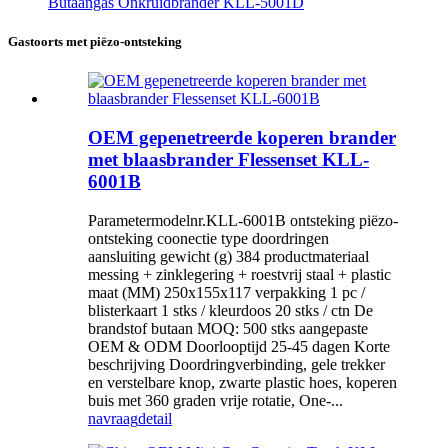
Butaangas Onkruidbrander KLL-5001D
Gastoorts met piëzo-ontsteking
OEM gepenetreerde koperen brander
met blaasbrander Flessenset KLL-
6001B
Parametermodelnr.KLL-6001B ontsteking piëzo-
ontsteking coonectie type doordringen
aansluiting gewicht (g) 384 productmateriaal
messing + zinklegering + roestvrij staal + plastic
maat (MM) 250x155x117 verpakking 1 pc /
blisterkaart 1 stks / kleurdoos 20 stks / ctn De
brandstof butaan MOQ: 500 stks aangepaste
OEM & ODM Doorlooptijd 25-45 dagen Korte
beschrijving Doordringverbinding, gele trekker
en verstelbare knop, zwarte plastic hoes, koperen
buis met 360 graden vrije rotatie, One-...
navraag
detail