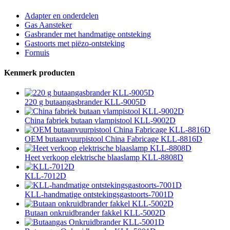
Adapter en onderdelen
Gas Aansteker
Gasbrander met handmatige ontsteking
Gastoorts met piëzo-ontsteking
Fornuis
Kenmerk producten
220 g butaangasbrander KLL-9005D
China fabriek butaan vlampistool KLL-9002D
OEM butaanvuurpistool China Fabricage KLL-8816D
Heet verkoop elektrische blaaslamp KLL-8808D
KLL-7012D
KLL-handmatige ontstekingsgastoorts-7001D
Butaan onkruidbrander fakkel KLL-5002D