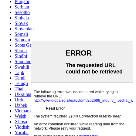
Punjabi
Serbian
Sesotho
Sinhala
Slovak
Slovenian
Somali
Samoan
Scots Gaelic
Shona
Sindhi
Sundanese
Swahili
Tajik
Tamil
Telugu
Thai
Ukrainian
Urdu
Uzbek
Vietnamese
Welsh
Xhosa
Yiddish
Yoruba