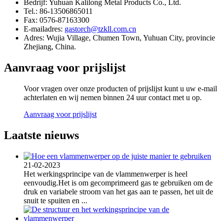
Bedrijf:
Yuhuan Kalilong Metal Products Co., Ltd.
Tel.:
86-13506865011
Fax:
0576-87163300
E-mailadres:
gastorch@tzkll.com.cn
Adres:
Wujia Village, Chumen Town, Yuhuan City, provincie
Zhejiang, China.
Aanvraag voor prijslijst
Voor vragen over onze producten of prijslijst kunt u uw e-mail
achterlaten en wij nemen binnen 24 uur contact met u op.
Aanvraag voor prijslijst
Laatste nieuws
21-02-2023
Het werkingsprincipe van de vlammenwerper is heel
eenvoudig.Het is om gecomprimeerd gas te gebruiken om de
druk en variabele stroom van het gas aan te passen, het uit de
snuit te spuiten en ...