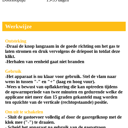
Werkwijze
Ontsteking
-Draai de knop langzaam in de goede richting om het gas te
laten stromen en druk vervolgens de driepoot in totdat deze
klikt.
-Herhalen van eenheid gaat niet branden
Gebruik
-Het apparaat is nu klaar voor gebruik. Stel de vlam naar
wens in tussen "-" en "+" (laag en hoog vuur).
-Wees u bewust van opflakkering die kan optreden tijdens
de opwarmperiode van twee minuten en gedurende welke de
applicane niet meer dan 15 graden gekanteld mag worden
ten opzichte van de verticale (rechtopstaande) positie.
Om uit te schakelen
- Sluit de gastoevoer volledig af door de gasregelknop met de
klok mee ("-") te draaien.
- Scheid het apparaat na gebruik van de gaspatroon.