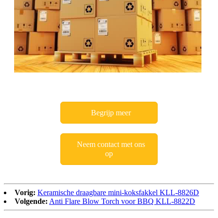
Begrijp meer
Neem contact met ons
op
Vorig:
Keramische draagbare mini-koksfakkel KLL-8826D
Volgende:
Anti Flare Blow Torch voor BBQ KLL-8822D