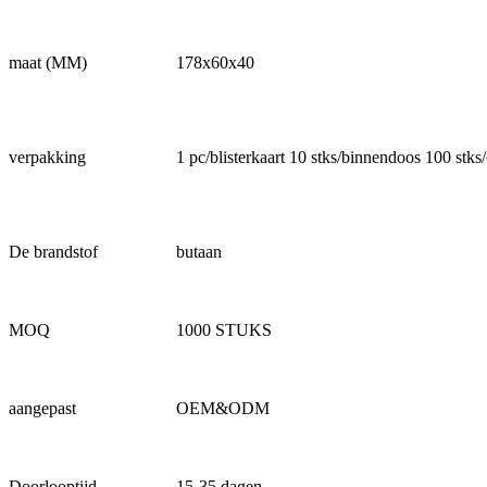
maat (MM)
178x60x40
verpakking
1 pc/blisterkaart 10 stks/binnendoos 100 stks/
De brandstof
butaan
MOQ
1000 STUKS
aangepast
OEM&ODM
Doorlooptijd
15-35 dagen