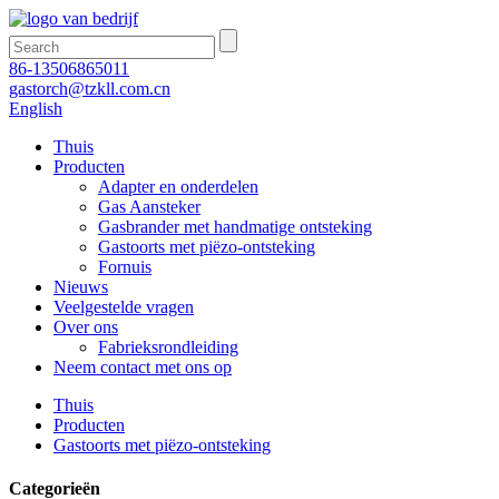
86-13506865011
gastorch@tzkll.com.cn
English
Thuis
Producten
Adapter en onderdelen
Gas Aansteker
Gasbrander met handmatige ontsteking
Gastoorts met piëzo-ontsteking
Fornuis
Nieuws
Veelgestelde vragen
Over ons
Fabrieksrondleiding
Neem contact met ons op
Thuis
Producten
Gastoorts met piëzo-ontsteking
Categorieën