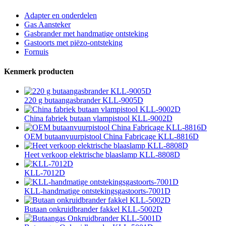
Adapter en onderdelen
Gas Aansteker
Gasbrander met handmatige ontsteking
Gastoorts met piëzo-ontsteking
Fornuis
Kenmerk producten
220 g butaangasbrander KLL-9005D
China fabriek butaan vlampistool KLL-9002D
OEM butaanvuurpistool China Fabricage KLL-8816D
Heet verkoop elektrische blaaslamp KLL-8808D
KLL-7012D
KLL-handmatige ontstekingsgastoorts-7001D
Butaan onkruidbrander fakkel KLL-5002D